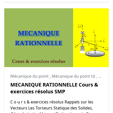
Mécanique du point
,
Mécanique du point td
,
Mécaniq
MECANIQUE RATIONNELLE Cours &
exercices résolus SMP
C o u r s & exercices résolus Rappels sur les
Vecteurs Les Torseurs Statique des Solides,