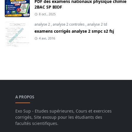
PDF des examens nationaux physique chimie
2BAC SP BIOF
8 oct., 2025
analyse 2
,
analyse 2 controles
,
analyse 2 td
examens corrigés analyse 2 smpc s2 fsj
4 avr., 2016
A PROPOS
Exo Sup - Etudes supérieures, Cours et exercices
corrigés, Site exosup pour les étudiants des
facultés scientifiques.