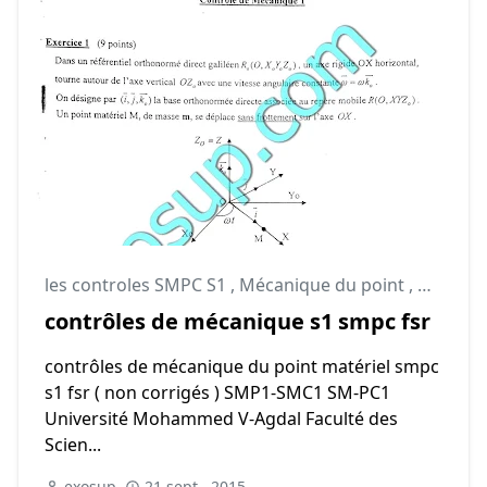
les controles SMPC S1
,
Mécanique du point
,
Mécaniq
contrôles de mécanique s1 smpc fsr
contrôles de mécanique du point matériel smpc
s1 fsr ( non corrigés ) SMP1-SMC1 SM-PC1
Université Mohammed V-Agdal Faculté des
Scien...
exosup
21 sept., 2015