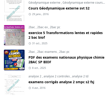
Géodynamique externe
,
Géodynamique externe cours
,
svt
Cours Géodynamique externe svt S2
29 janv., 2016
2bac
,
2bac ex
,
2bac pc
exercice 5 Transformations lentes et rapides
2 bac biof
31 oct., 2025
2bac
,
2bac examens
,
2bac pc
PDF des examens nationaux physique chimie
2BAC SP BIOF
8 oct., 2025
analyse 2
,
analyse 2 controles
,
analyse 2 td
examens corrigés analyse 2 smpc s2 fsj
4 avr., 2016