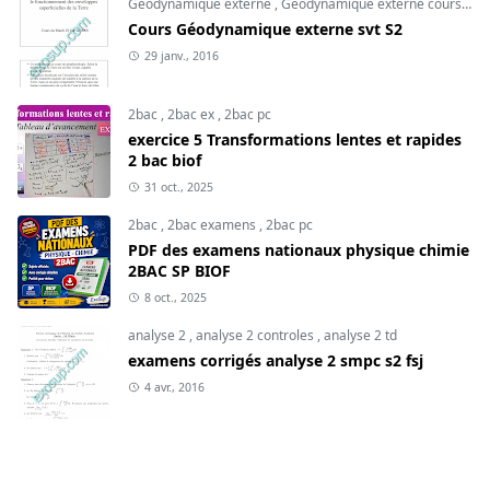
Géodynamique externe
,
Géodynamique externe cours
,
svt
Cours Géodynamique externe svt S2
29 janv., 2016
2bac
,
2bac ex
,
2bac pc
exercice 5 Transformations lentes et rapides
2 bac biof
31 oct., 2025
2bac
,
2bac examens
,
2bac pc
PDF des examens nationaux physique chimie
2BAC SP BIOF
8 oct., 2025
analyse 2
,
analyse 2 controles
,
analyse 2 td
examens corrigés analyse 2 smpc s2 fsj
4 avr., 2016