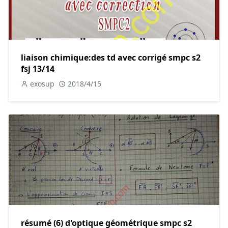
liaison chimique:des td avec corrigé smpc s2
fsj 13/14
exosup
2018/4/15
résumé (6) d'optique géométrique smpc s2