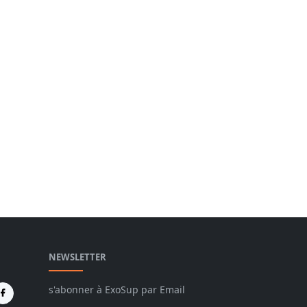
NEWSLETTER
s'abonner à ExoSup par Email