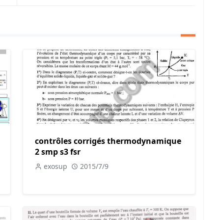
contrôles corrigés thermodynamique
2 smp s3 fsr
exosup
2015/7/9