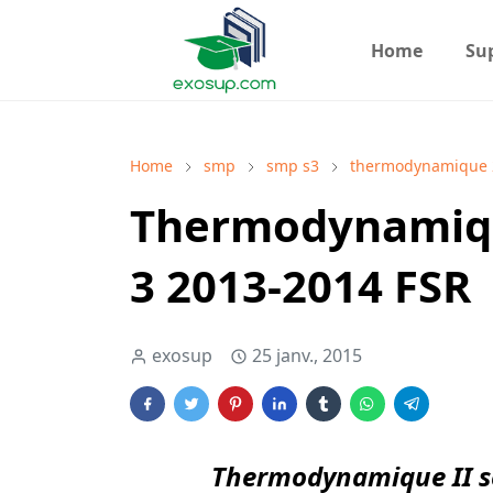
Home
Su
Home
smp
smp s3
thermodynamique 
Thermodynamique
3 2013-2014 FSR
exosup
25 janv., 2015
Thermodynamique II sé