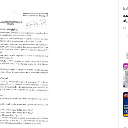
ka
ذة
ياء