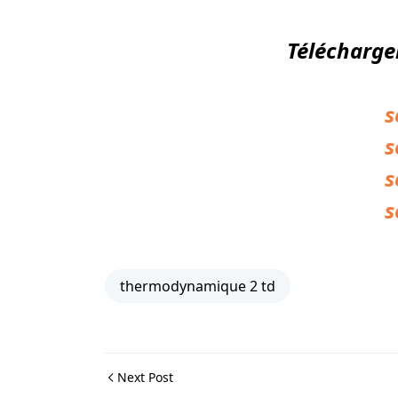
Télécharge
s
s
s
s
thermodynamique 2 td
Next Post