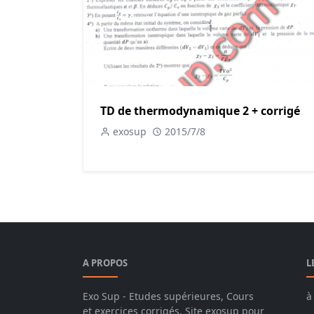
TD de thermodynamique 2 + corrigé
exosup
2015/7/8
A PROPOS
L
Exo Sup - Etudes supérieures, Cours
à
et exercices corrigés, Site exosup pour