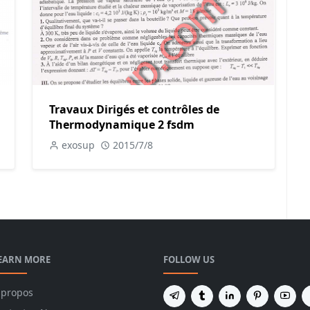
Travaux Dirigés et contrôles de
Thermodynamique 2 fsdm
exosup
2015/7/8
EARN MORE
FOLLOW US
 propos