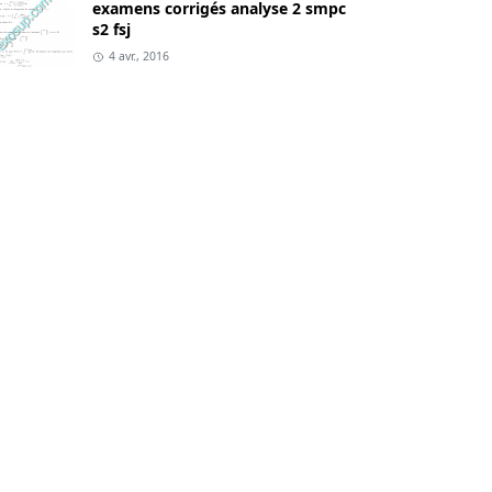
examens corrigés analyse 2 smpc
s2 fsj
4 avr., 2016