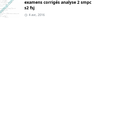
examens corrigés analyse 2 smpc
s2 fsj
4 avr., 2016