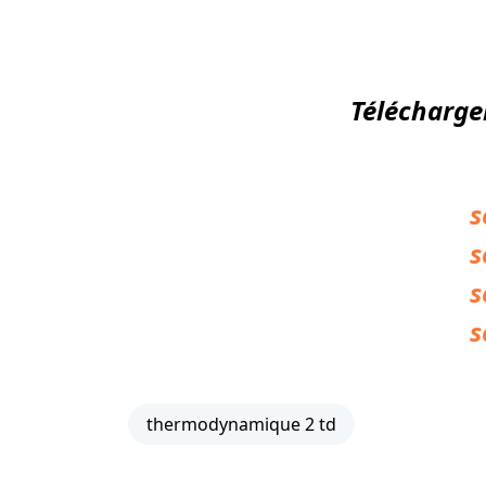
Télécharge
s
s
s
s
thermodynamique 2 td