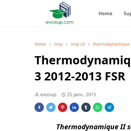
Home
Su
Home
smp
smp s3
thermodynamique 
Thermodynamique
3 2012-2013 FSR
exosup
25 janv., 2015
Thermodynamique II sé