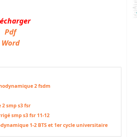
lécharger
Pdf
Word
ermodynamique 2 fsdm
2 smp s3 fsr
igé smp s3 fsr 11-12
odynamique 1-2 BTS et 1er cycle universitaire