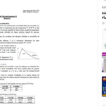
ka
ذة
ياء