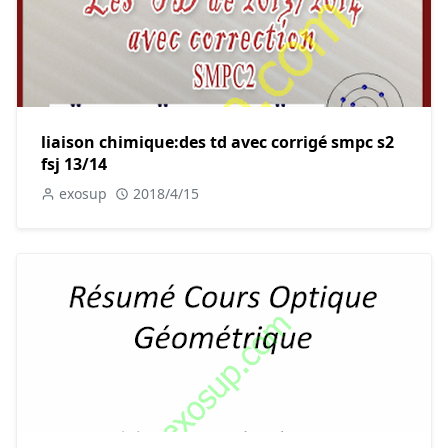
liaison chimique:des td avec corrigé smpc s2
fsj 13/14
exosup
2018/4/15