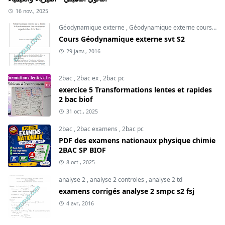
16 nov., 2025
Géodynamique externe
,
Géodynamique externe cours
,
svt
Cours Géodynamique externe svt S2
29 janv., 2016
2bac
,
2bac ex
,
2bac pc
exercice 5 Transformations lentes et rapides
2 bac biof
31 oct., 2025
2bac
,
2bac examens
,
2bac pc
PDF des examens nationaux physique chimie
2BAC SP BIOF
8 oct., 2025
analyse 2
,
analyse 2 controles
,
analyse 2 td
examens corrigés analyse 2 smpc s2 fsj
4 avr., 2016