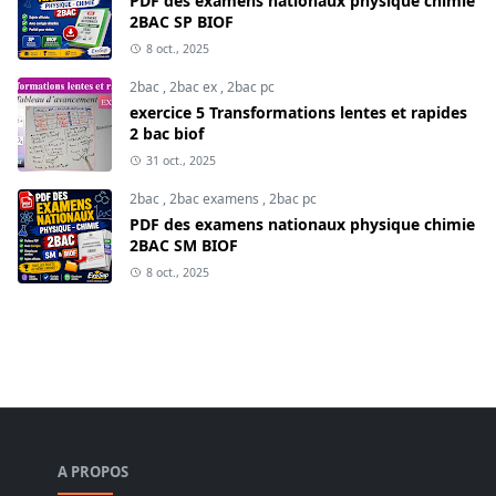
PDF des examens nationaux physique chimie
2BAC SP BIOF
8 oct., 2025
2bac
,
2bac ex
,
2bac pc
exercice 5 Transformations lentes et rapides
2 bac biof
31 oct., 2025
2bac
,
2bac examens
,
2bac pc
PDF des examens nationaux physique chimie
2BAC SM BIOF
8 oct., 2025
A PROPOS