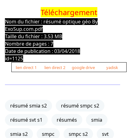
Téléchargement
Nom du fichier : résumé optique géo By
ExoSup.com.pdf
Taille du fichier : 3.53 MB
Nombre de pages : 7
Date de publication : 03/04/2018
id=1125
lien direct 1
lien direct 2
google drive
yadisk
résumé smia s2
résumé smpc s2
résumé svt s1
résumés
smia
smia s2
smpc
smpc s2
svt