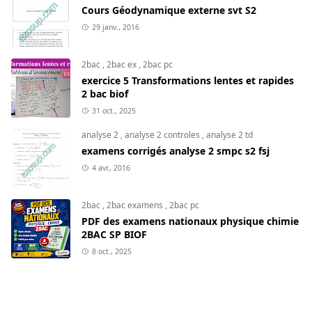
Cours Géodynamique externe svt S2
29 janv., 2016
2bac
,
2bac ex
,
2bac pc
exercice 5 Transformations lentes et rapides
2 bac biof
31 oct., 2025
analyse 2
,
analyse 2 controles
,
analyse 2 td
examens corrigés analyse 2 smpc s2 fsj
4 avr., 2016
2bac
,
2bac examens
,
2bac pc
PDF des examens nationaux physique chimie
2BAC SP BIOF
8 oct., 2025