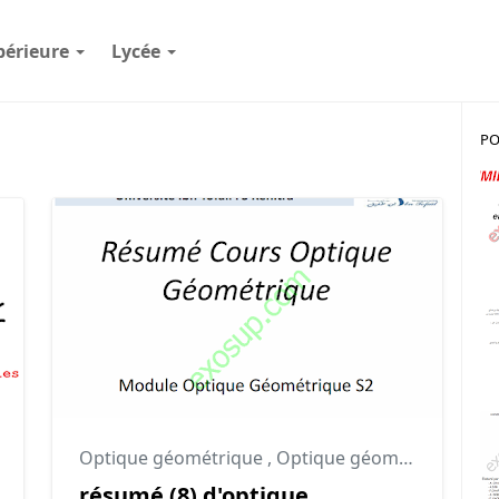
périeure
Lycée
PO
ésumé smpc s2
Optique géométrique
,
Optique géométrique cours
résumé (8) d'optique