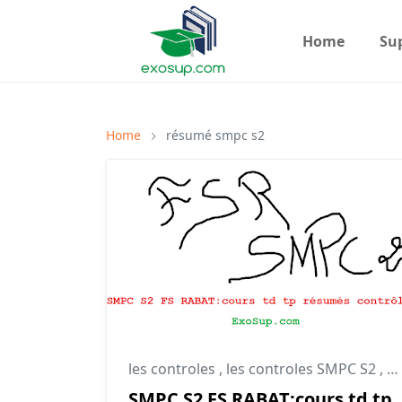
Home
Su
Home
résumé smpc s2
les controles
,
les controles SMPC S2
,
r
SMPC S2 FS RABAT:cours td tp