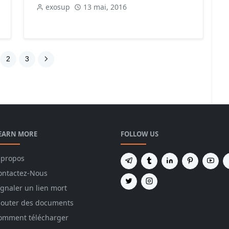
exosup
13 mai, 2016
2
3
EARN MORE
FOLLOW US
 propos
ontactez-Nous
ignaler un lien mort
jouter des documents
omment télécharger