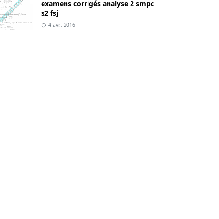
examens corrigés analyse 2 smpc
s2 fsj
,
Optique géométrique résumé
4 avr., 2016