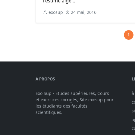
résumé algè...
exosup
24 mai, 2016
1
A PROPOS
L
Exo Sup - Etudes supérieures, Cours
à
et exercices corrigés, Site exosup pour
c
les étudiants des facultés
s
scientifiques.
a
c