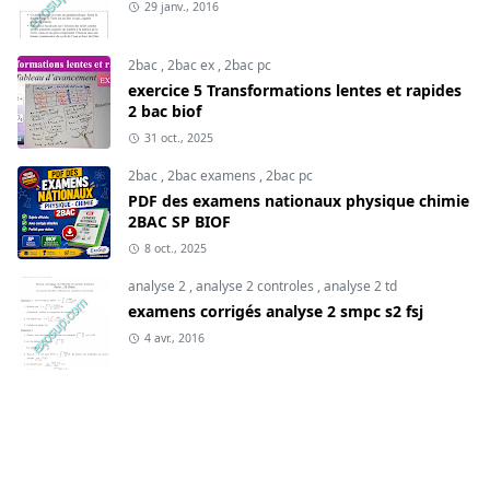
29 janv., 2016
2bac
,
2bac ex
,
2bac pc
exercice 5 Transformations lentes et rapides
2 bac biof
31 oct., 2025
2bac
,
2bac examens
,
2bac pc
PDF des examens nationaux physique chimie
2BAC SP BIOF
8 oct., 2025
analyse 2
,
analyse 2 controles
,
analyse 2 td
examens corrigés analyse 2 smpc s2 fsj
4 avr., 2016