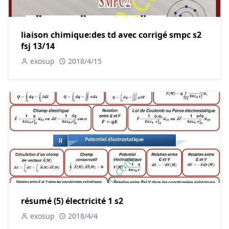
liaison chimique:des td avec corrigé smpc s2
fsj 13/14
exosup
2018/4/15
résumé (5) électricité 1 s2
exosup
2018/4/4