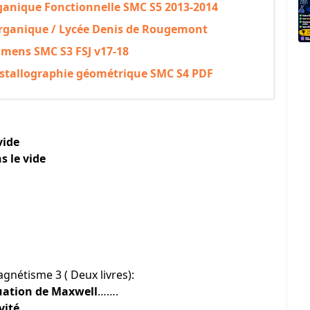
rganique Fonctionnelle SMC S5 2013-2014
 organique / Lycée Denis de Rougemont
amens SMC S3 FSJ v17-18
cristallographie géométrique SMC S4 PDF
vide
 le vide
magnétisme 3 ( Deux livres):
uation de Maxwell
…….
vité