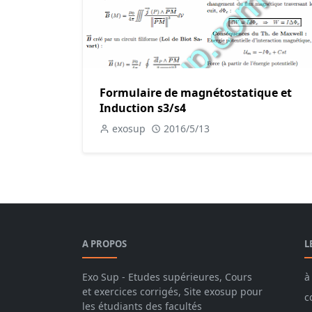
Formulaire de magnétostatique et
Induction s3/s4
exosup
2016/5/13
A PROPOS
L
Exo Sup - Etudes supérieures, Cours
à
et exercices corrigés, Site exosup pour
c
les étudiants des facultés