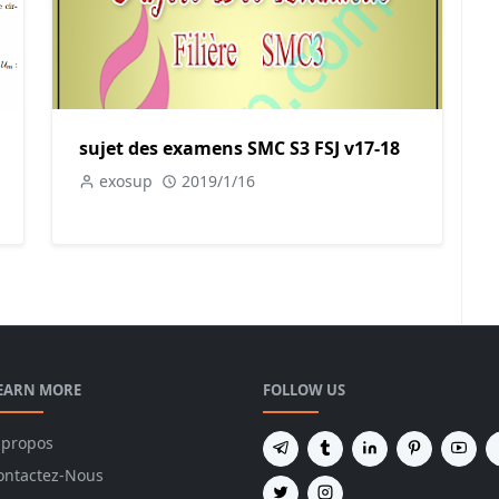
sujet des examens SMC S3 FSJ v17-18
exosup
2019/1/16
EARN MORE
FOLLOW US
 propos
ontactez-Nous