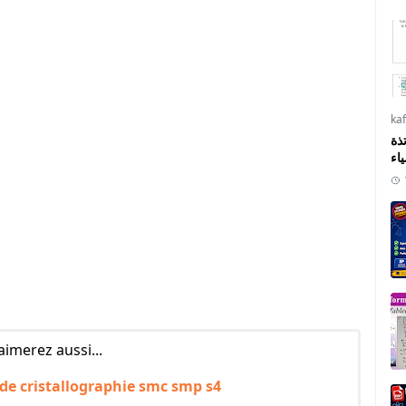
ka
ذة
ياء
aimerez aussi...
 de cristallographie smc smp s4