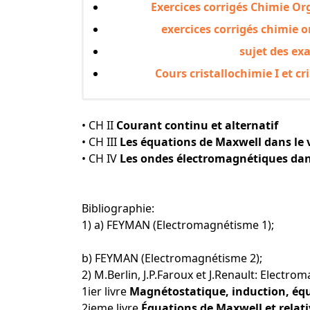
Exercices corrigés Chimie O
exercices corrigés chimie
sujet des ex
Cours cristallochimie I et 
• CH II
Courant continu et alternatif
• CH III
Les équations de Maxwell dans le 
• CH IV
Les ondes électromagnétiques dans
Bibliographie:
1) a) FEYMAN (Electromagnétisme 1);
b) FEYMAN (Electromagnétisme 2);
2) M.Berlin, J.P.Faroux et J.Renault: Electro
1ier livre
Magnétostatique, induction, éq
2ieme livre
Équations de Maxwell et relati