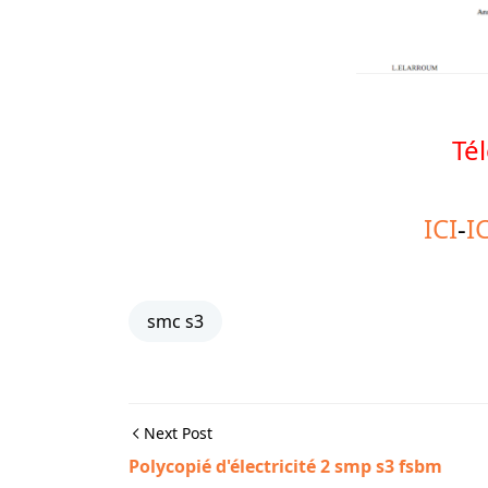
Té
ICI
-
I
smc s3
Next Post
Polycopié d'électricité 2 smp s3 fsbm