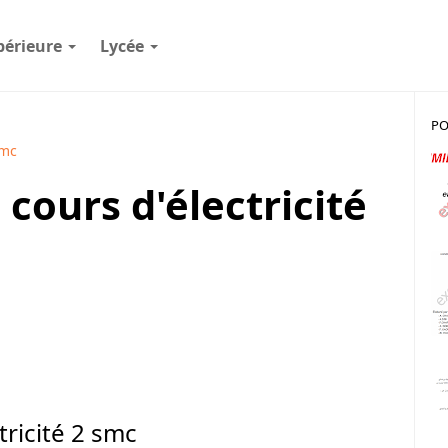
périeure
Lycée
PO
mc
ours d'électricité
ricité 2 smc