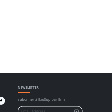
NEWSLETTER
s'abonner à ExoSup par Email