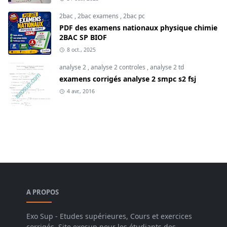
2bac
,
2bac examens
,
2bac pc
PDF des examens nationaux physique chimie
2BAC SP BIOF
8 oct., 2025
analyse 2
,
analyse 2 controles
,
analyse 2 td
examens corrigés analyse 2 smpc s2 fsj
4 avr., 2016
A PROPOS
Exo Sup - Etudes supérieures, Cours et exercices
corrigés, Site exosup pour les étudiants des