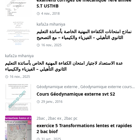
S.T USTHB
4 nov., 2018
kafa2a mihaniya
نماذج امتحانات الكفاءة المهنية الخاصة بأساتذة التعليم
الثانوي التأهيلي – الفيزياء والكيمياء – مع التصحيح
16 nov., 2025
kafa2a mihaniya
عدة الاستعداد لاجتياز امتحان الكفاءة المهنية الخاص بأساتذة التعليم
الثانوي التأهيلي – الفيزياء والكيمياء
16 nov., 2025
Géodynamique externe
,
Géodynamique externe cours
,
svt
Cours Géodynamique externe svt S2
29 janv., 2016
2bac
,
2bac ex
,
2bac pc
exercice 5 Transformations lentes et rapides
2 bac biof
31 oct., 2025