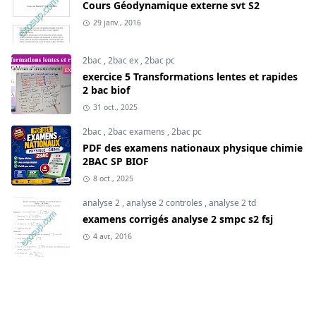
Cours Géodynamique externe svt S2
29 janv., 2016
2bac
,
2bac ex
,
2bac pc
exercice 5 Transformations lentes et rapides
2 bac biof
31 oct., 2025
2bac
,
2bac examens
,
2bac pc
PDF des examens nationaux physique chimie
2BAC SP BIOF
8 oct., 2025
analyse 2
,
analyse 2 controles
,
analyse 2 td
examens corrigés analyse 2 smpc s2 fsj
4 avr., 2016