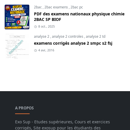
2bac
,
2bac examens
,
2bac pc
PDF des examens nationaux physique chimie
2BAC SP BIOF
8 oct., 2025
analyse 2
,
analyse 2 controles
,
analyse 2 td
examens corrigés analyse 2 smpc s2 fsj
4 avr., 2016
A PROPOS
Exo Sup - Etudes supérieures, Cours et exercices
corrigés, Site exosup pour les étudiants des