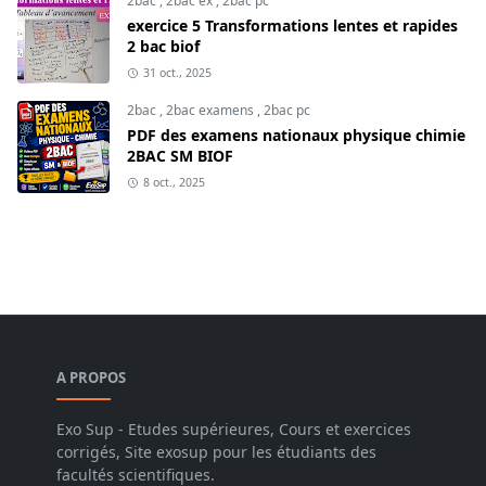
2bac
,
2bac ex
,
2bac pc
exercice 5 Transformations lentes et rapides
2 bac biof
31 oct., 2025
2bac
,
2bac examens
,
2bac pc
PDF des examens nationaux physique chimie
2BAC SM BIOF
8 oct., 2025
A PROPOS
Exo Sup - Etudes supérieures, Cours et exercices
corrigés, Site exosup pour les étudiants des
facultés scientifiques.