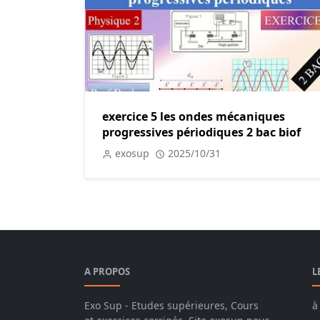
exercice 5 les ondes mécaniques
progressives périodiques 2 bac biof
exosup
2025/10/31
A PROPOS
L
Exo Sup - Etudes supérieures, Cours
à