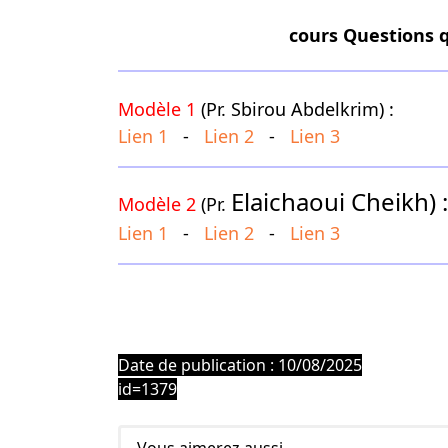
cours Questions q
Modèle 1
(Pr. Sbirou Abdelkrim) :
Lien 1
-
Lien 2
-
Lien 3
Elaichaoui
Cheikh) :
Modèle 2
(Pr.
Lien 1
-
Lien 2
-
Lien 3
Date de publication : 10/08/2025
id=1379