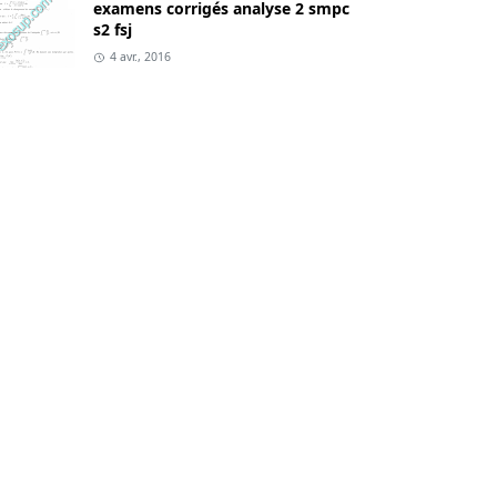
examens corrigés analyse 2 smpc
s2 fsj
4 avr., 2016