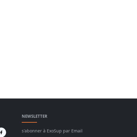
NEWSLETTER
s'abonner à ExoSup par Email