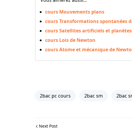
Vous aimerez aussi...
cours Mouvements plans
cours Transformations spontanées dan
cours Satellites artificiels et planète
cours Lois de Newton
cours Atome et mécanique de Newto
2bac pc cours
2bac sm
2bac s
Next Post