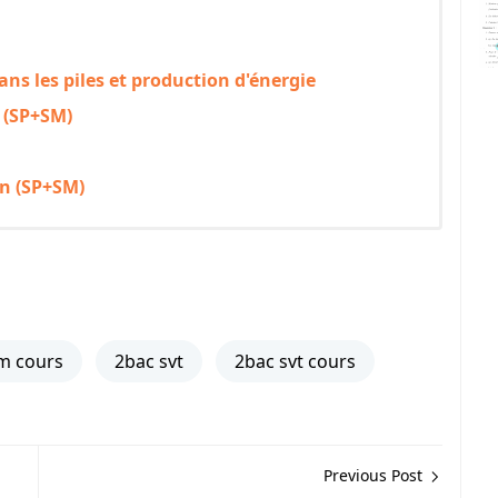
s les piles et production d'énergie
s (SP+SM)
n (SP+SM)
m cours
2bac svt
2bac svt cours
Previous Post