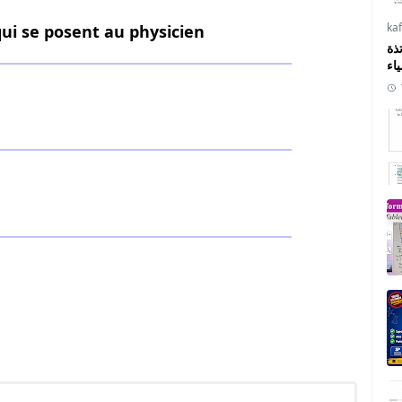
ka
ui se posent au physicien
ذة
ياء