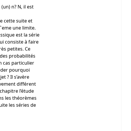
un) n? N, il est
 cette suite et
mˆeme une limite.
ssique est la série
i consiste à faire
ès petites. Ce
des probabilités
 cas particulier
ander pourquoi
t ? Il s’avère
ivement différent
chapitre l’étude
ns les théorèmes
te les séries de