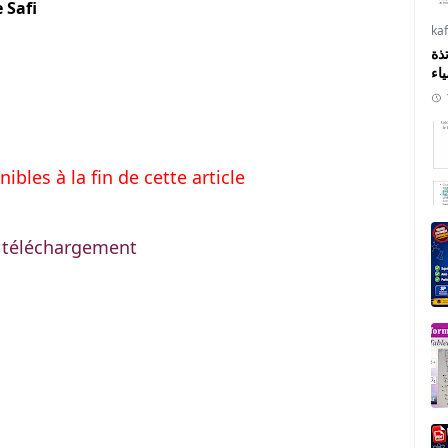
 Safi
ka
ذة
ياء
bles à la fin de cette article
e téléchargement