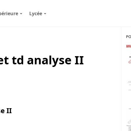
périeure
Lycée
PO
t td analyse II
e II