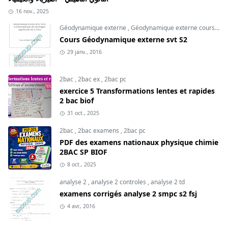
16 nov., 2025
Géodynamique externe
,
Géodynamique externe cours
,
svt
Cours Géodynamique externe svt S2
29 janv., 2016
2bac
,
2bac ex
,
2bac pc
exercice 5 Transformations lentes et rapides
2 bac biof
31 oct., 2025
2bac
,
2bac examens
,
2bac pc
PDF des examens nationaux physique chimie
2BAC SP BIOF
8 oct., 2025
analyse 2
,
analyse 2 controles
,
analyse 2 td
examens corrigés analyse 2 smpc s2 fsj
4 avr., 2016