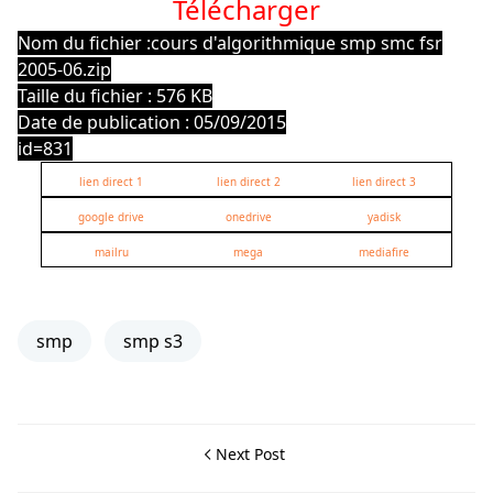
Télécharger
Nom du fichier :cours d'algorithmique smp smc fsr
2005-06.zip
Taille du fichier : 576 KB
Date de publication : 05/09/2015
id=831
lien direct 1
lien direct 2
lien direct 3
google drive
onedrive
yadisk
mailru
mega
mediafire
smp
smp s3
Next Post