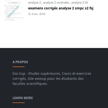
analyse 2
,
analyse 2 controles
,
analyse 2 td
examens corrigés analyse 2 smpc s2 fsj
4 avr., 2016
A PROPOS
Exo Sup - Etudes supérieures, Cours et exercices
corrigés, Site exosup pour les étudiants des
facultés scientifiques.
LEARN MORE