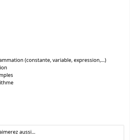
mmation (constante, variable, expression,...)
ion
imples
rithme
aimerez aussi...