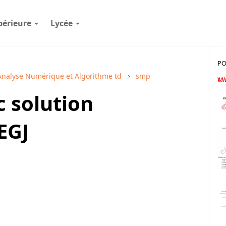
périeure
Lycée
PO
Analyse Numérique et Algorithme td
smp
c solution
EGJ