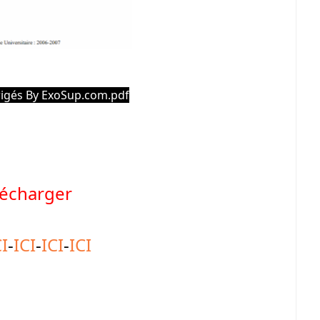
rrigés By ExoSup.com.pdf
lécharger
CI
-
ICI
-
ICI
-
ICI