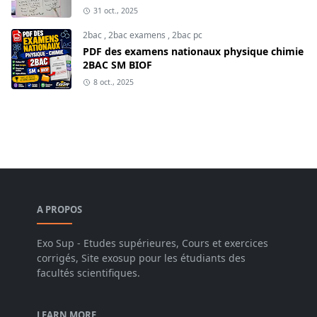
31 oct., 2025
2bac
,
2bac examens
,
2bac pc
PDF des examens nationaux physique chimie
2BAC SM BIOF
8 oct., 2025
A PROPOS
Exo Sup - Etudes supérieures, Cours et exercices
corrigés, Site exosup pour les étudiants des
facultés scientifiques.
LEARN MORE