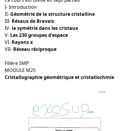
Ce cours est divisé en sept parties
I- Introduction
II-
Géométrie de la structure cristalline
III-
Résaux de Bravais
IV-
la symétrie dans les cristaux
V-
Les 230 groupes d'espace
VI-
Rayons x
VII-
Réseau réciproque
Filière SMP
MODULE M25
Cristallographie géométrique et cristallochmie