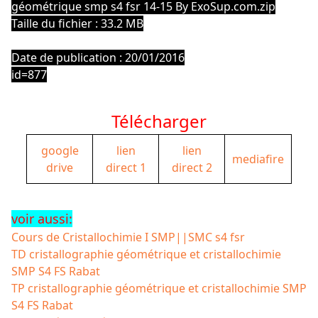
géométrique smp s4 fsr 14-15 By ExoSup.com.zip
Taille du fichier : 33.2 MB
Date de publication : 20/01/2016
id=877
Télécharger
google
lien
lien
mediafire
drive
direct 1
direct 2
voir aussi:
Cours de Cristallochimie I SMP||SMC s4 fsr
TD cristallographie géométrique et cristallochimie
SMP S4 FS Rabat
TP cristallographie géométrique et cristallochimie SMP
S4 FS Rabat