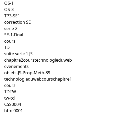
OS-1
OS-3
TP3-SE1
correction SE
serie 2
SE-1-Final
cours
TD
suite serie 1 JS
chapitre2courstechnologieduweb
evenements
objets-JS-Prop-Meth-89
technologieduwebcourschapitre1
cours
TDTW
tw-td
CSS0004
html0001