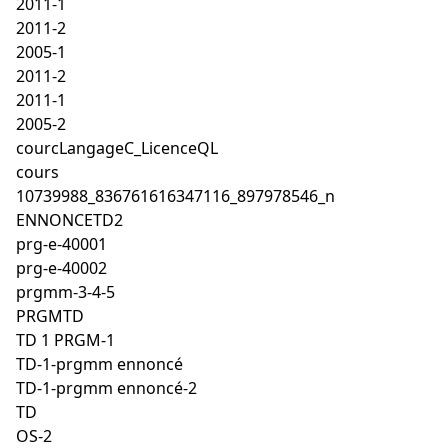
2011-1
2011-2
2005-1
2011-2
2011-1
2005-2
courcLangageC_LicenceQL
cours
10739988_836761616347116_897978546_n
ENNONCETD2
prg-e-40001
prg-e-40002
prgmm-3-4-5
PRGMTD
TD 1 PRGM-1
TD-1-prgmm ennoncé
TD-1-prgmm ennoncé-2
TD
OS-2