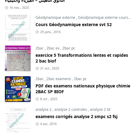
الثانوي التأهيلي – الفيزياء والكيمياء
16 nov., 2025
Géodynamique externe
,
Géodynamique externe cours
,
svt
Cours Géodynamique externe svt S2
29 janv., 2016
2bac
,
2bac ex
,
2bac pc
exercice 5 Transformations lentes et rapides
2 bac biof
31 oct., 2025
2bac
,
2bac examens
,
2bac pc
PDF des examens nationaux physique chimie
2BAC SP BIOF
8 oct., 2025
analyse 2
,
analyse 2 controles
,
analyse 2 td
examens corrigés analyse 2 smpc s2 fsj
4 avr., 2016