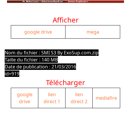
Afficher
google drive
mega
Nom du fichier : SMI S3 By ExoSup.com.zip
Taille du fichier : 140 MB
Date de publication : 21/03/2016
id=919
Télécharger
google
lien
lien
mediafire
drive
direct 1
direct 2