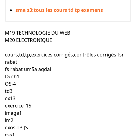
sma s3:tous les cours td tp examens
M19 TECHNOLOGIE DU WEB
M20 ELECTRONIQUE
cours,td,tp,exercices corrigés,contrôles corrigés fsr
rabat
fs rabat um5a agdal
IG.ch1
OS-4
td3
ex13
exercice_15
image1
im2
exos-TP-JS
css1