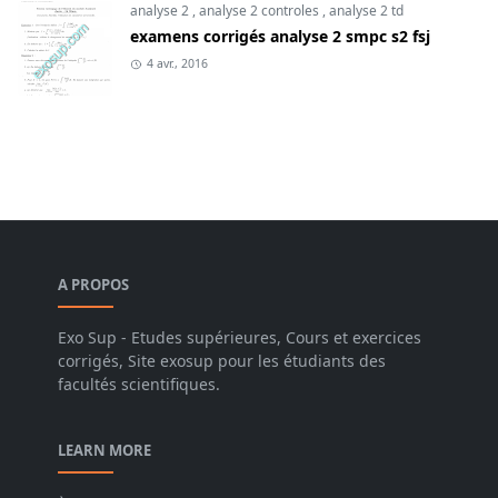
analyse 2
,
analyse 2 controles
,
analyse 2 td
examens corrigés analyse 2 smpc s2 fsj
4 avr., 2016
A PROPOS
Exo Sup - Etudes supérieures, Cours et exercices
corrigés, Site exosup pour les étudiants des
facultés scientifiques.
LEARN MORE