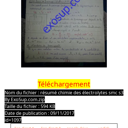
Téléchargement
Nom du fichier : résumé chimie des électrolytes smc s3
By ExoSup.com.zip
Taille du fichier : 594 KB
Date de publication : 09/11/2017
id=1097