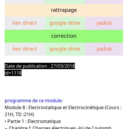
rattrapage
lien direct
google drive
yadisk
correction
lien direct
google drive
yadisk
exosup
Date de publication : 27/03/2018
id=1118
programme de ce module:
Module 8 : Electrostatique et Electrocinétique (Cours :
21H, TD :21H)
• Partie 1 : Electrostatique
− Chapitre I: Charges électriques -loi de Coulomb