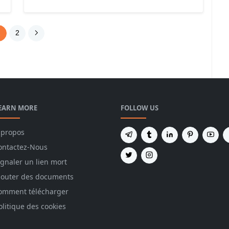
1
2
EARN MORE
FOLLOW US
 propos
ontactez-Nous
ignaler un lien mort
jouter des documents
omment télécharger
olitique des cookies