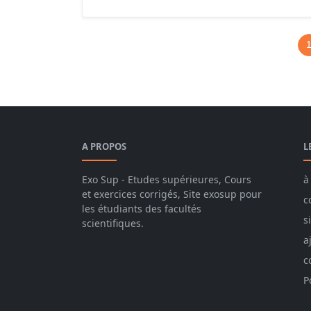
A PROPOS
L
Exo Sup - Etudes supérieures, Cours
à
et exercices corrigés, Site exosup pour
c
les étudiants des facultés
s
scientifiques.
a
c
P