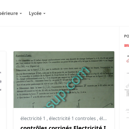
périeure
Lycée
PO
électricité 1
,
électricité 1 controles
,
électricité 1 td
contrôles corrigés Electricité I