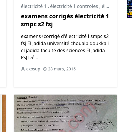
électricité 1
,
électricité 1 controles
,
électricité 1 td
examens corrigés électricité 1
smpc s2 fsj
examens+corrigé d'électricité I smpc s2
fsj El Jadida université chouaib doukkali
el jadida faculté des sciences El Jadida -
FSJ Dé...
exosup
28 mars, 2016