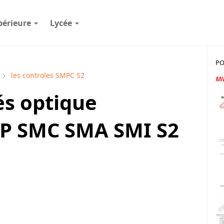
périeure
Lycée
PO
les controles SMPC S2
és optique
P SMC SMA SMI S2