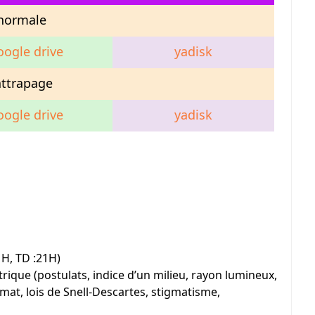
normale
oogle drive
yadisk
attrapage
oogle drive
yadisk
H, TD :21H)
ique (postulats, indice d’un milieu, rayon lumineux,
mat, lois de Snell-Descartes, stigmatisme,