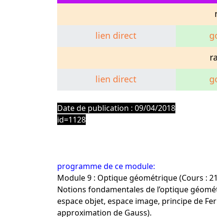
lien direct
g
r
lien direct
g
exosup
Date de publication : 09/04/2018
id=1128
programme de ce module:
Module 9 : Optique géométrique (Cours : 21
Notions fondamentales de l’optique géométr
espace objet, espace image, principe de Fer
approximation de Gauss).