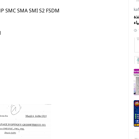
ka
SMP SMC SMA SMI S2 FSDM
ذة
ياء
H
MEHRAZ