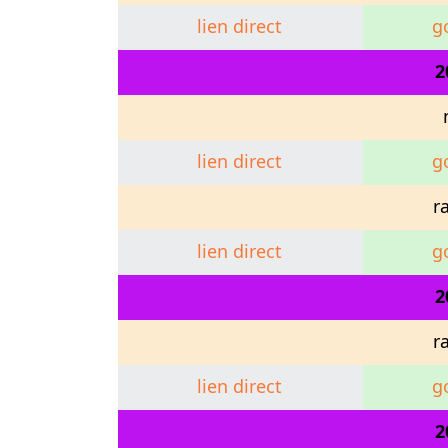
lien direct
g
2
lien direct
g
r
lien direct
g
2
r
lien direct
g
2