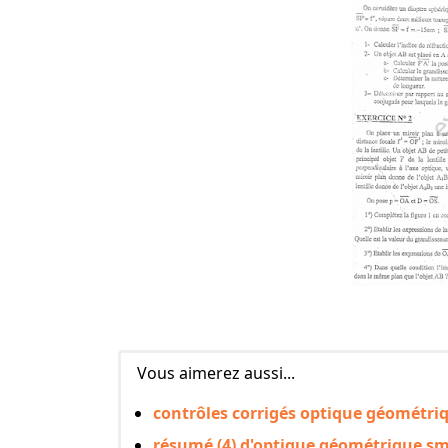
Vous aimerez aussi...
contrôles corrigés optique géométr
résumé (4) d'optique géométrique sm