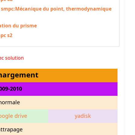
ée smpc:Mécanique du point, thermodynamique
ation du prisme
pc s2
ec solution
chargement
009-2010
normale
oogle drive
yadisk
attrapage