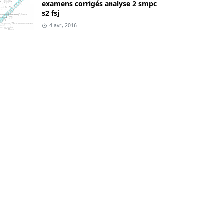
examens corrigés analyse 2 smpc
s2 fsj
4 avr., 2016