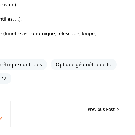
prisme).
illes, …).
 (lunette astronomique, télescope, loupe,
étrique controles
Optique géométrique td
 s2
Previous Post
2