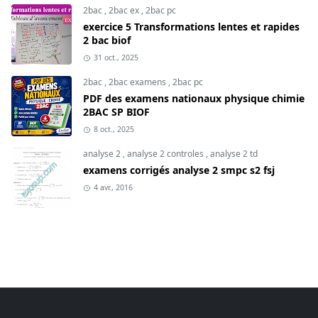
2bac
,
2bac ex
,
2bac pc
exercice 5 Transformations lentes et rapides
2 bac biof
31 oct., 2025
2bac
,
2bac examens
,
2bac pc
PDF des examens nationaux physique chimie
2BAC SP BIOF
8 oct., 2025
analyse 2
,
analyse 2 controles
,
analyse 2 td
examens corrigés analyse 2 smpc s2 fsj
4 avr., 2016