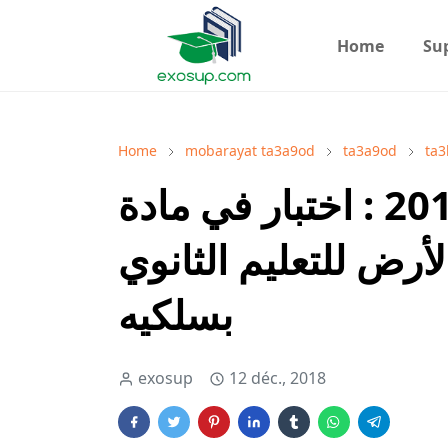
Home
Su
Home
mobarayat ta3a9od
ta3a9od
ta3
مباراة التعاقد 2018 : اختبار في مادة
أرض للتعليم الثانوي
بسلكيه
exosup
12 déc., 2018