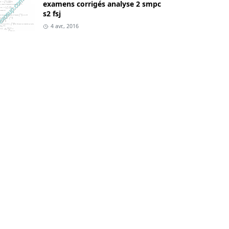
examens corrigés analyse 2 smpc
s2 fsj
4 avr., 2016