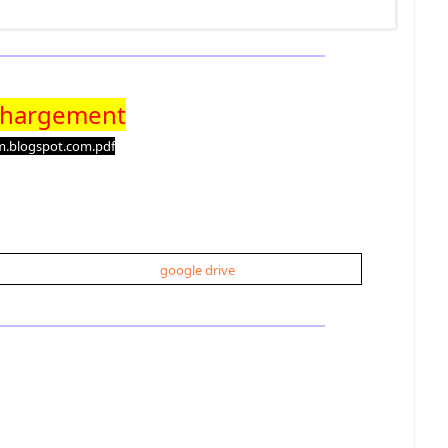
chargement
lim.blogspot.com.pdf
google drive