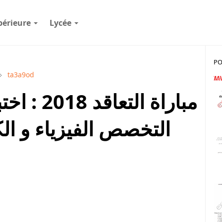
périeure
Lycée
PO
ta3a9od
مباراة الت
التخصص الفيزياء و الكي