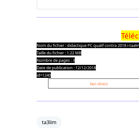
Télé
Nom du fichier : didactique PC qualif contra 2018 i-taa
Taille du fichier : 1.22 MB
Nombre de pages : 3
Date de publication : 12/12/2018
id=1240
lien direct
ta3lim