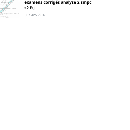
examens corrigés analyse 2 smpc
s2 fsj
4 avr., 2016