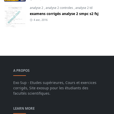
analyse 2
,
analyse 2 controles
,
analyse 2 td
examens corrigés analyse 2 smpc s2 fsj
4 avr., 2016
A PROPOS
Exo Sup - Etudes supérieures, Cours et exercices
corrigés, Site exosup pour les étudiants des
facultés scientifiques.
LEARN MORE