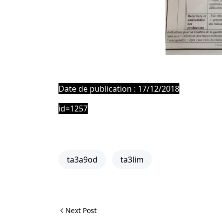
Date de publication : 17/12/2018
id=1257
ta3a9od
ta3lim
Next Post