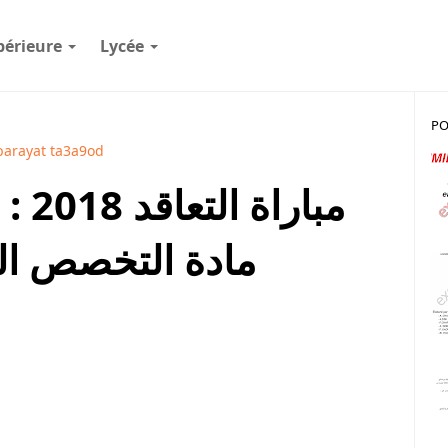
périeure
Lycée
PO
arayat ta3a9od
مبار
مادة التخصص الل