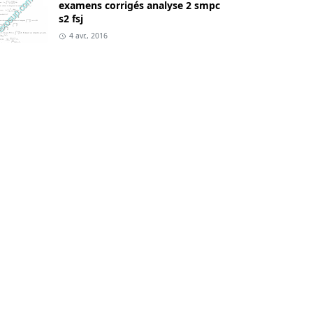
examens corrigés analyse 2 smpc
s2 fsj
smp
4 avr., 2016