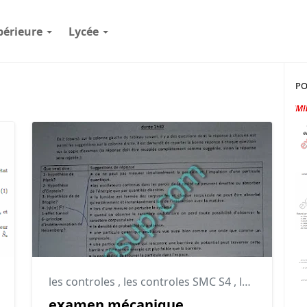
périeure
Lycée
PO
,
smp
les controles
,
les controles SMC S4
,
les controles SMP S4
examen mécanique